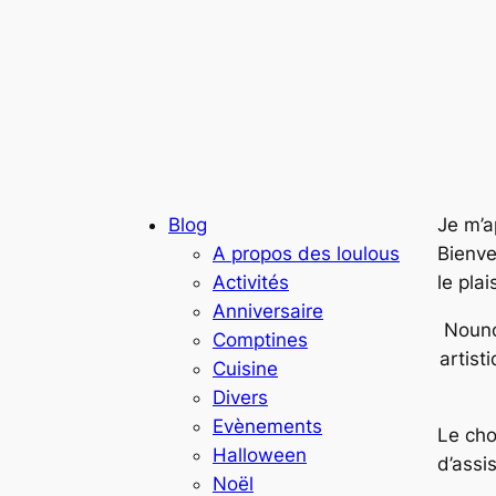
Blog
Je m’a
A propos des loulous
Bienve
Activités
le plai
Anniversaire
Nouno
Comptines
artist
Cuisine
Divers
Evènements
Le cho
Halloween
d’assi
Noël