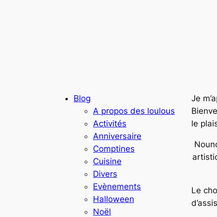
Blog
Je m’a
A propos des loulous
Bienve
Activités
le plai
Anniversaire
Nouno
Comptines
artist
Cuisine
Divers
Evènements
Le cho
Halloween
d’assi
Noël