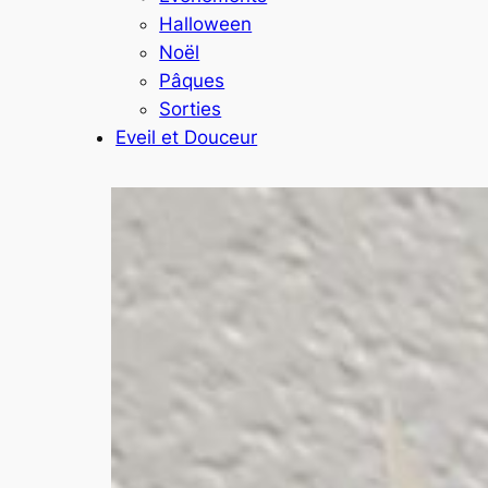
Halloween
Noël
Pâques
Sorties
Eveil et Douceur