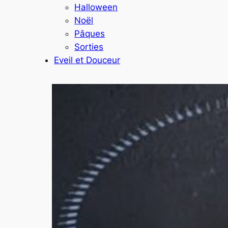
Halloween
Noël
Pâques
Sorties
Eveil et Douceur