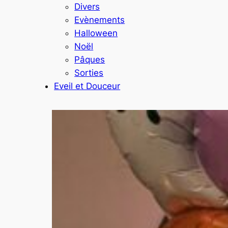
Divers
Evènements
Halloween
Noël
Pâques
Sorties
Eveil et Douceur