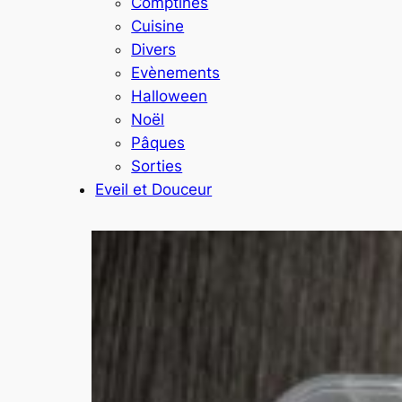
Comptines
Cuisine
Divers
Evènements
Halloween
Noël
Pâques
Sorties
Eveil et Douceur