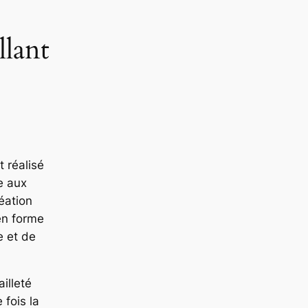
llant
t réalisé
e aux
réation
en forme
e et de
ailleté
 fois la