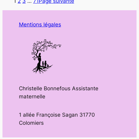
1
2
3
…
71
Page suivante
Mentions légales
Christelle Bonnefous Assistante
maternelle
1 allée Françoise Sagan 31770
Colomiers